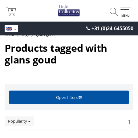
0
0
MENU
+31 (0)24-6455050
Home
Tags
glans goud
Products tagged with
glans goud
Open filters
Popularity
1