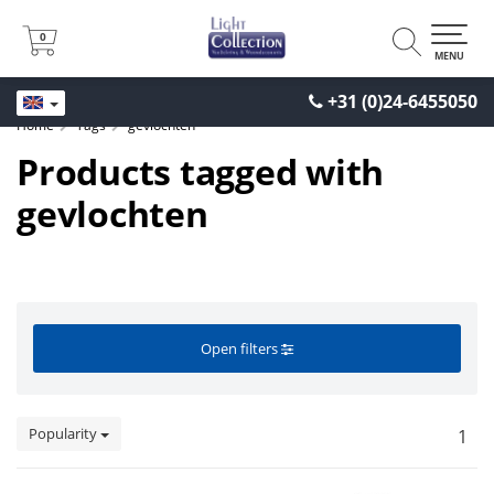
0
0
MENU
+31 (0)24-6455050
Home
Tags
gevlochten
Products tagged with
gevlochten
Open filters
Popularity
1