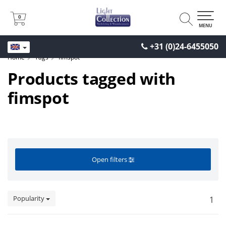
0
0
MENU
+31 (0)24-6455050
Home
Tags
fimspot
Products tagged with
fimspot
Open filters
Popularity
1