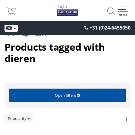
0
0
MENU
+31 (0)24-6455050
Home
Tags
dieren
Products tagged with
dieren
Open filters
Popularity
1