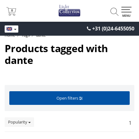
0
0
MENU
+31 (0)24-6455050
Home
Tags
dante
Products tagged with
dante
Open filters
Popularity
1