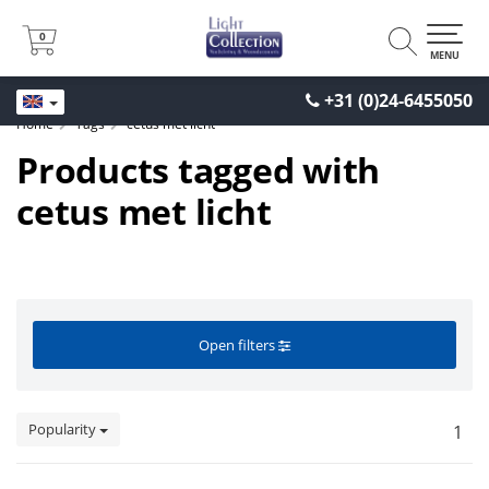
0
0
MENU
+31 (0)24-6455050
Home
Tags
cetus met licht
Products tagged with
cetus met licht
Open filters
Popularity
1