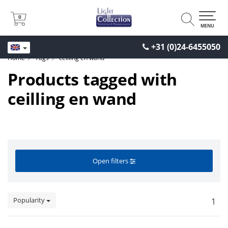
0
0
MENU
+31 (0)24-6455050
Home
Tags
ceilling en wand
Products tagged with
ceilling en wand
Open filters
Popularity
1