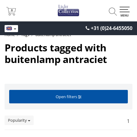
0
0
MENU
+31 (0)24-6455050
Home
Tags
buitenlamp antraciet
Products tagged with
buitenlamp antraciet
Open filters
Popularity
1