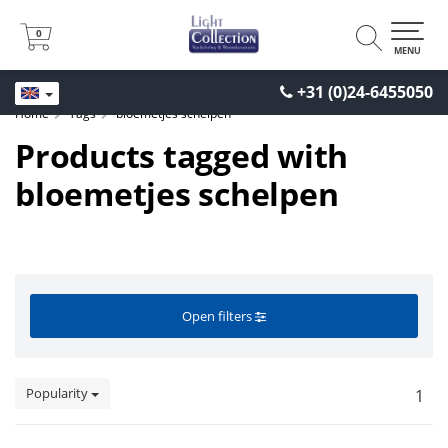
0
0
MENU
+31 (0)24-6455050
Home
Tags
bloemetjes schelpen
Products tagged with
bloemetjes schelpen
Open filters
Popularity
1