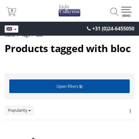
0
0
MENU
+31 (0)24-6455050
Home
Tags
bloc
Products tagged with bloc
Open filters
Popularity
1