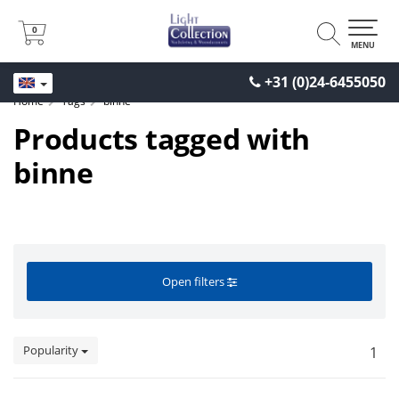
0
0
MENU
+31 (0)24-6455050
Home
Tags
binne
Products tagged with
binne
Open filters
Popularity
1