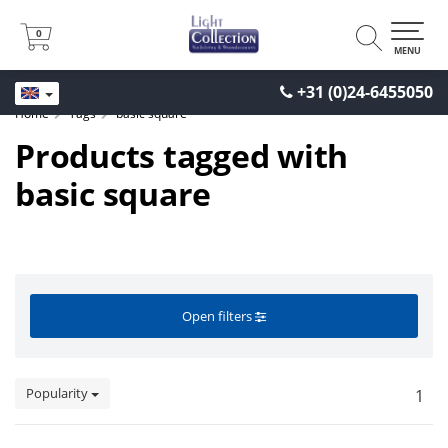
0
0
MENU
+31 (0)24-6455050
Home
Tags
basic square
Products tagged with
basic square
Open filters
Popularity
1