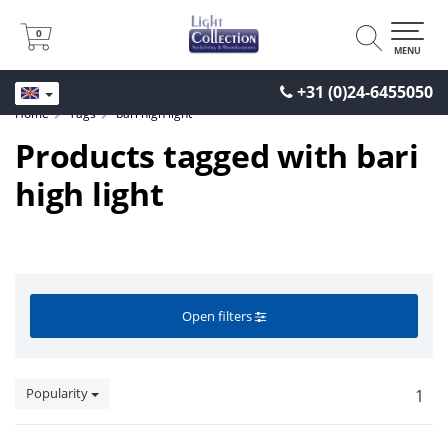
0
0
MENU
+31 (0)24-6455050
Home
Tags
bari high light
Products tagged with bari
high light
Open filters
Popularity
1