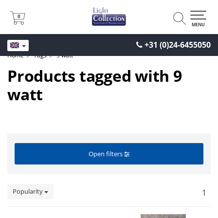
0
0
MENU
+31 (0)24-6455050
Home
Tags
9 watt
Products tagged with 9
watt
Open filters
Popularity
1