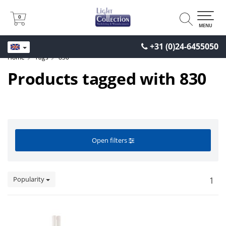
0
0
MENU
+31 (0)24-6455050
Home
Tags
830
Products tagged with 830
Open filters
Popularity
1