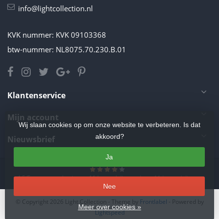
info@lightcollection.nl
KVK nummer: KVK 09103368
btw-nummer: NL8075.70.230.B.01
Klantenservice
Mijn account
Wij slaan cookies op om onze website te verbeteren. Is dat
akkoord?
Nieuwsbrief
Ja
4.5
/
5
sterren op basis van
11
beoordelingen.
Lees 11 beoordelingen
Nee
© Copyright 2026 Light Collection
- Theme by
Frontlabel
- Powered by
Meer over cookies »
Lightspeed