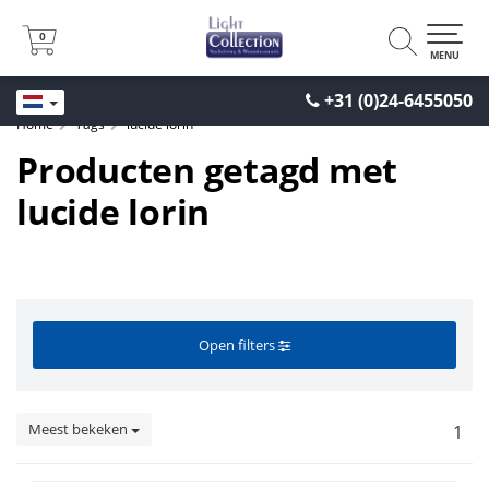
0
0
MENU
+31 (0)24-6455050
Home
Tags
lucide lorin
Producten getagd met
lucide lorin
Open filters
Meest bekeken
1