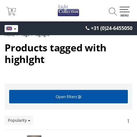
0
0
MENU
+31 (0)24-6455050
Home
Tags
highlght
Products tagged with
highlght
Open filters
Popularity
1