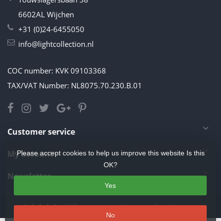
6602AL Wijchen
+31 (0)24-6455050
info@lightcollection.nl
COC number: KVK 09103368
TAX/VAT Number: NL8075.70.230.B.01
Customer service
My account
Please accept cookies to help us improve this website Is this
OK?
Newsletter
Yes
4.5
/
5
stars based on
11
reviews.
Read 11 reviews
No