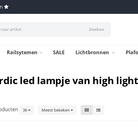
en
Zoeken
Railsytemen
SALE
Lichtbronnen
Plaf
ic led lampje van high ligh
oducten
36
Meest bekeken