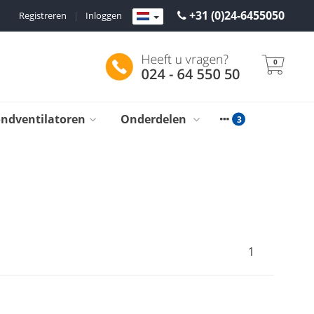
+31 (0)24-6455050
Registreren
|
Inloggen
0
ondventilatoren
Onderdelen
t
1