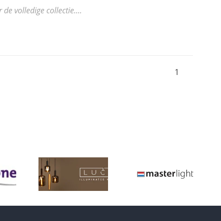
 volledige collectie....
1