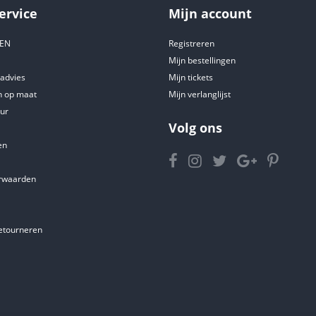
ervice
Mijn account
DEN
Registreren
Mijn bestellingen
tadvies
Mijn tickets
 op maat
Mijn verlanglijst
ur
Volg ons
en
rwaarden
etourneren