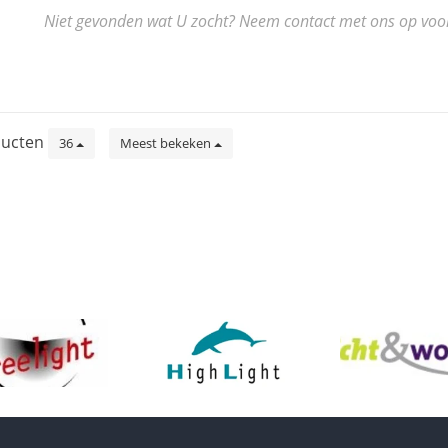
Niet gevonden wat U zocht? Neem contact met ons op voor de
ucten
36
Meest bekeken