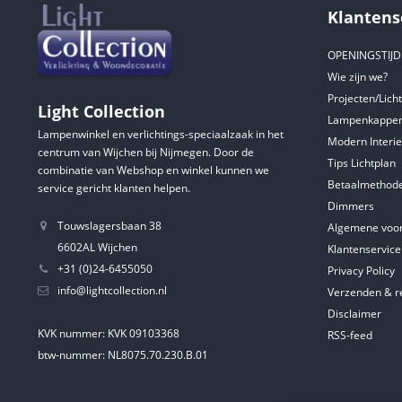
Klantens
OPENINGSTIJ
Wie zijn we?
Projecten/Lich
Light Collection
Lampenkappen
Lampenwinkel en verlichtings-speciaalzaak in het
Modern Interie
centrum van Wijchen bij Nijmegen. Door de
Tips Lichtplan
combinatie van Webshop en winkel kunnen we
Betaalmethod
service gericht klanten helpen.
Dimmers
Touwslagersbaan 38
Algemene voo
6602AL Wijchen
Klantenservice
+31 (0)24-6455050
Privacy Policy
info@lightcollection.nl
Verzenden & r
Disclaimer
KVK nummer: KVK 09103368
RSS-feed
btw-nummer: NL8075.70.230.B.01