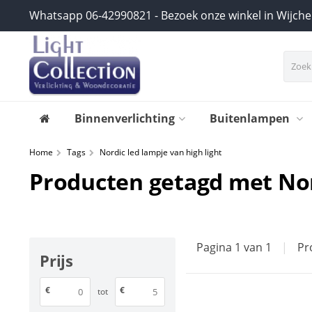
Whatsapp 06-42990821 - Bezoek onze winkel in Wijch
Binnenverlichting
Buitenlampen
Home
Tags
Nordic led lampje van high light
Producten getagd met Nord
Pagina 1 van 1
|
Pr
Prijs
€
€
tot