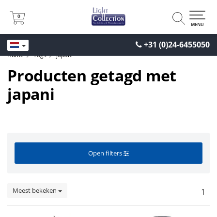
0
0
MENU
+31 (0)24-6455050
Home
Tags
japani
Producten getagd met
japani
Open filters
Meest bekeken
1