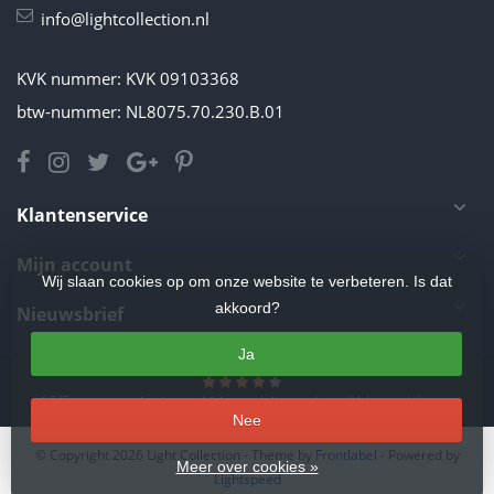
info@lightcollection.nl
KVK nummer: KVK 09103368
btw-nummer: NL8075.70.230.B.01
Klantenservice
Mijn account
Wij slaan cookies op om onze website te verbeteren. Is dat
akkoord?
Nieuwsbrief
Ja
4.5
/
5
sterren op basis van
11
beoordelingen.
Lees 11 beoordelingen
Nee
© Copyright 2026 Light Collection
- Theme by
Frontlabel
- Powered by
Meer over cookies »
Lightspeed