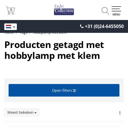
0
0
MENU
+31 (0)24-6455050
Home
Tags
hobbylamp met klem
Producten getagd met
hobbylamp met klem
Open filters
Meest bekeken
1