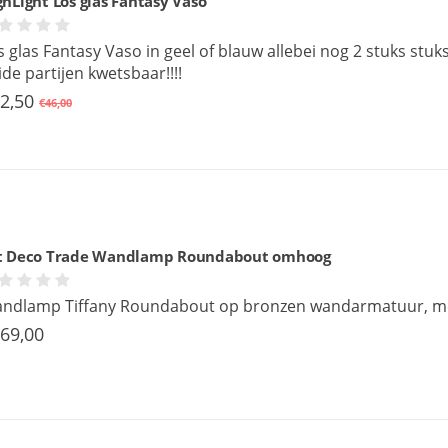
ghLight Los glas Fantasy Vaso
s glas Fantasy Vaso in geel of blauw allebei nog 2 stuks stuks!
ide partijen kwetsbaar!!!!
2,50
€46,00
t Deco Trade Wandlamp Roundabout omhoog
ndlamp Tiffany Roundabout op bronzen wandarmatuur, met
69,00