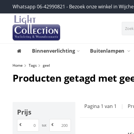
Whatsapp 06-42990821 - Bezoek onze winkel in Wijch
Binnenverlichting
Buitenlampen
Home
Tags
geel
Producten getagd met gee
Pagina 1 van 1
|
Pr
Prijs
€
€
tot