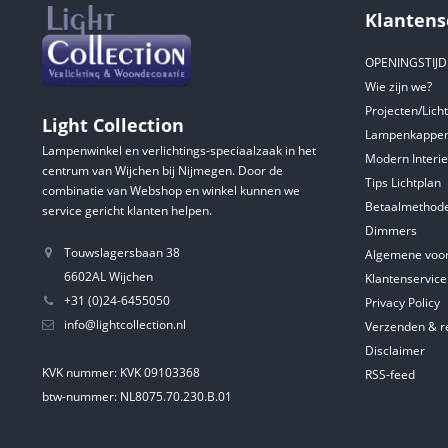
Klantens
OPENINGSTIJ
Wie zijn we?
Projecten/Lich
Light Collection
Lampenkappen
Lampenwinkel en verlichtings-speciaalzaak in het
Modern Interie
centrum van Wijchen bij Nijmegen. Door de
Tips Lichtplan
combinatie van Webshop en winkel kunnen we
Betaalmethod
service gericht klanten helpen.
Dimmers
Touwslagersbaan 38
Algemene voo
6602AL Wijchen
Klantenservice
+31 (0)24-6455050
Privacy Policy
info@lightcollection.nl
Verzenden & r
Disclaimer
KVK nummer: KVK 09103368
RSS-feed
btw-nummer: NL8075.70.230.B.01