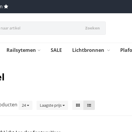
en
Zoeken
Railsytemen
SALE
Lichtbronnen
Plaf
l
oducten
24
Laagste prijs