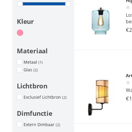
Hi
Lo
Kleur
be
€2
Materiaal
Metaal
(1)
Glas
(2)
Ar
Lichtbron
Wa
Exclusief Lichtbron
(2)
€1
Dimfunctie
Extern Dimbaar
(2)