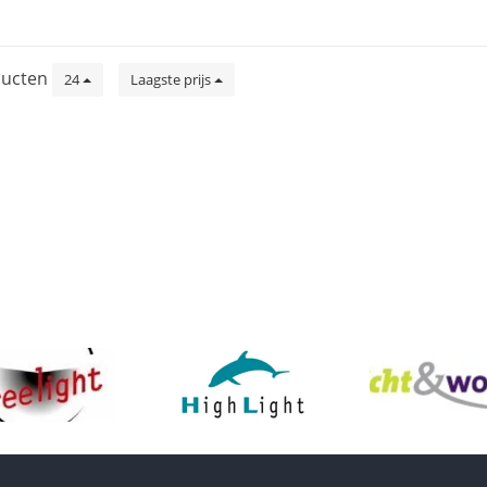
ucten
24
Laagste prijs