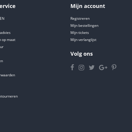
ervice
Mijn account
DEN
Registreren
Mijn bestellingen
tadvies
Mijn tickets
 op maat
Mijn verlanglijst
ur
Volg ons
en
rwaarden
etourneren