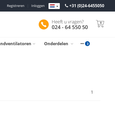
+31 (0)24-6455050
Registreren
|
Inloggen
0
ondventilatoren
Onderdelen
1