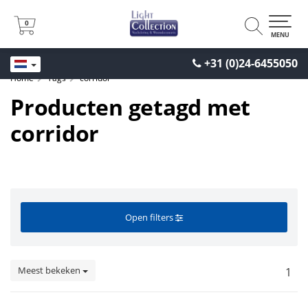
0
0
MENU
+31 (0)24-6455050
Home
Tags
corridor
Producten getagd met
corridor
Open filters
Meest bekeken
1