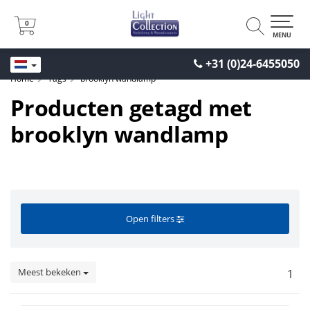
0
0
MENU
+31 (0)24-6455050
Home
Tags
brooklyn wandlamp
Producten getagd met
brooklyn wandlamp
Open filters
Meest bekeken
1