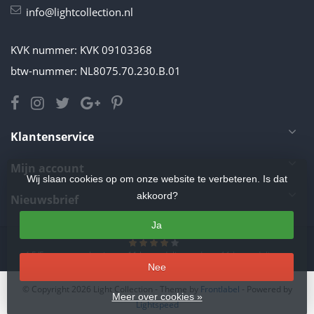
info@lightcollection.nl
KVK nummer: KVK 09103368
btw-nummer: NL8075.70.230.B.01
Klantenservice
Mijn account
Wij slaan cookies op om onze website te verbeteren. Is dat
akkoord?
Nieuwsbrief
Ja
4.5
/
5
sterren op basis van
11
beoordelingen.
Lees 11 beoordelingen
Nee
© Copyright 2026 Light Collection
- Theme by
Frontlabel
- Powered by
Meer over cookies »
Lightspeed