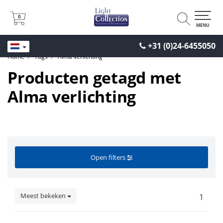
0
0
MENU
+31 (0)24-6455050
Home
Tags
Alma verlichting
Producten getagd met
Alma verlichting
Open filters
Meest bekeken
1