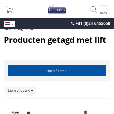
0
0
MENU
+31 (0)24-6455050
Home
Tags
lift
Producten getagd met lift
Open filters
Naam aflopend
1