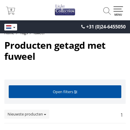
0
0
MENU
+31 (0)24-6455050
Home
Tags
fuweel
Producten getagd met
fuweel
Open filters
Nieuwste producten
1