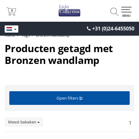
0
0
MENU
+31 (0)24-6455050
Home
Tags
Bronzen wandlamp
Producten getagd met
Bronzen wandlamp
Open filters
Meest bekeken
1