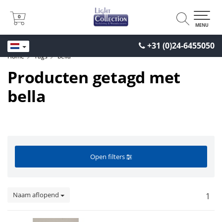
0
0
MENU
+31 (0)24-6455050
Home
Tags
bella
Producten getagd met
bella
Open filters
Naam aflopend
1