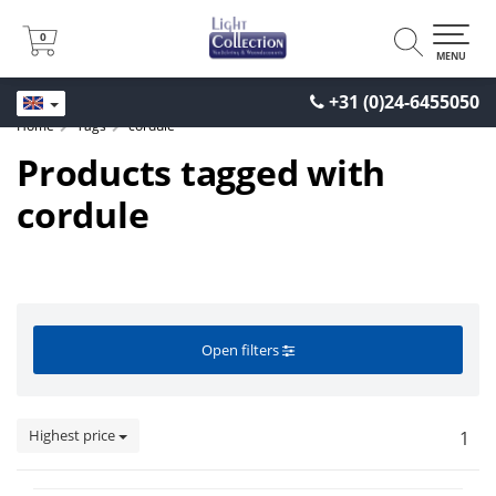
0
0
MENU
+31 (0)24-6455050
Home
Tags
cordule
Products tagged with
cordule
Open filters
Highest price
1